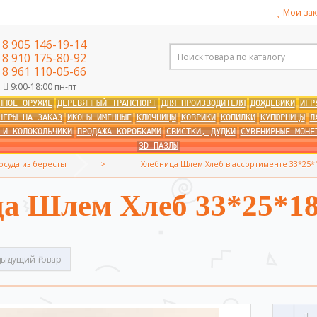
Мои зак
8 905 146-19-14
8 910 175-80-92
8 961 110-05-66
9:00-18:00 пн-пт
ННОЕ ОРУЖИЕ
ДЕРЕВЯННЫЙ ТРАНСПОРТ
ДЛЯ ПРОИЗВОДИТЕЛЯ
ДОЖДЕВИКИ
ИГР
НЕРЫ НА ЗАКАЗ
ИКОНЫ ИМЕННЫЕ
КЛЮЧНИЦЫ
КОВРИКИ
КОПИЛКИ
КУПЮРНИЦЫ
Л
 И КОЛОКОЛЬЧИКИ
ПРОДАЖА КОРОБКАМИ
СВИСТКИ, ДУДКИ
СУВЕНИРНЫЕ МОНЕ
3D ПАЗЛЫ
осуда из бересты
Хлебница Шлем Хлеб в ассортименте 33*25*1
а Шлем Хлеб 33*25*18
ыдущий товар