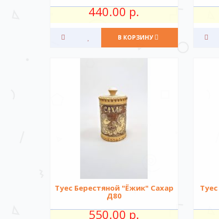
440.00 р.
В КОРЗИНУ
Туес Берестяной "Ёжик" Сахар
Туес
Д80
550.00 р.