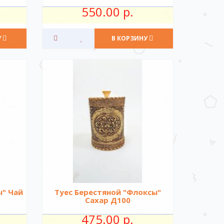
550.00 р.
У
В КОРЗИНУ
ы" Чай
Туес Берестяной "Флоксы"
Сахар Д100
475.00 р.