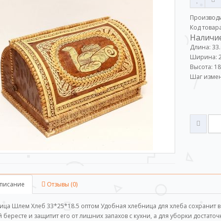
Производ
Код товар
Наличие
Длина: 33
Ширина: 2
Высота: 18
Шаг измен
писание
Отзывы (0)
ица Шлем Хлеб 33*25*18.5 оптом Удобная хлебница для хлеба сохранит ва
й бересте и защитит его от лишних запахов с кухни, а для уборки достат