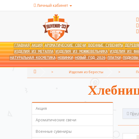
Личный кабинет
ГЛАВНАЯ
АКЦИЯ
АРОМАТИЧЕСКИЕ СВЕЧИ
ВОЕННЫЕ СУВЕНИРЫ
ДЕРЕВЯ
ИЗДЕЛИЯ ИЗ МЕТАЛЛА
ИЗДЕЛИЯ ИЗ МОЖЖЕВЕЛЬНИКА
ИЗДЕЛИЯ ИЗ ФА
НАТУРАЛЬНАЯ КОСМЕТИКА
НОВИНКИ
НОВЫЙ ГОД 2026
ПЛАТКИ
ПОДКОВЫ
Изделия из бересты
П
Хлебниц
Акция
Пред
Ароматические свечи
Военные сувениры