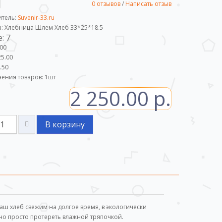
0 отзывов
/
Написать отзыв
итель:
Suvenir-33.ru
а: Хлебница Шлем Хлеб 33*25*18.5
: 7
.00
5.00
.50
ения товаров:
1
шт
2 250.00 р.
В корзину
ш хлеб свежим на долгое время, в экологически
очно просто протереть влажной тряпочкой.