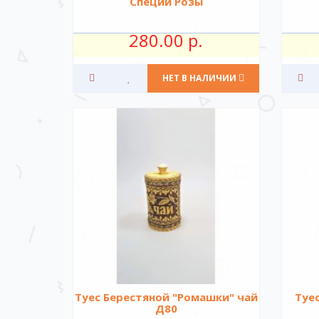
Специи Розы
280.00 р.
НЕТ В НАЛИЧИИ
Туес Берестяной "Ромашки" чай
Туе
Д80