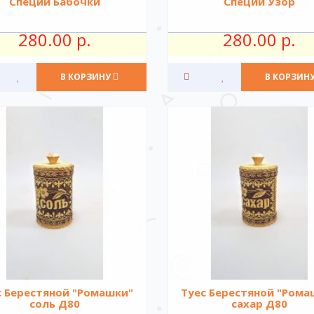
Специи Бабочки
Специи Узор
280.00 р.
280.00 р.
В КОРЗИНУ
В КОРЗИН
с Берестяной "Ромашки"
Туес Берестяной "Рома
соль Д80
сахар Д80