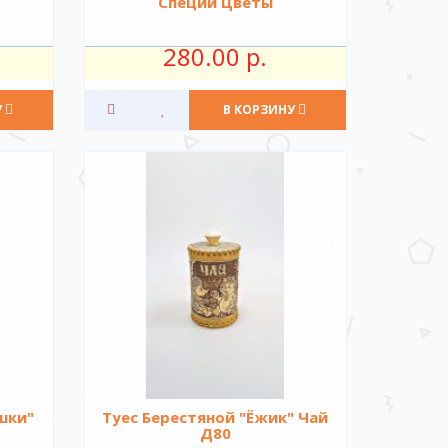
Специи Цветы
280.00 р.
У
В КОРЗИНУ
шки"
Туес Берестяной "Ёжик" Чай
Д80