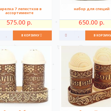
арелка 7 лепестков в
набор для специй
ассортименте
575.00 р.
650.00 р.
В КОРЗИНУ
В КОРЗИН