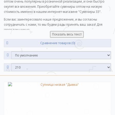
оптом очень популярны в розничной реализации, и они быстро
окупят все вложения. Приобретайте сувениры оптом на низкую
стоимость именно в нашем интернет-магазине "Сувениры 33".
Если вас заинтересовало наше предложение, и вы согласны
сотрудничать с нами, то мы будем рады принять ваш заказ! Для
этого вам нужно:
Показать весь текст
Добавьте выбранный вами товар в корзину.
Перейдите в корзину и проверьте всё ли вы выбрали.
Сравнение товаров (0)
Оформите заказ. После чего с вами свяжутся для уточнения
деталей заказа.
Приятных покупок!
Дорогие клиенты! Мы стремимся к долгосрочным отношениям.
Наши гарантии это: наши сувениры обладают высоким качеством и
низкой ценой. Для постоянных клиентов действуют скидки в
процентном соотношении от суммы оптового заказа! Минимальная
сумма вашего заказа не должна быть ниже 10 000 рублей.
Приятных покупок! С наилучшими пожеланиями команда "Сувениры
33".