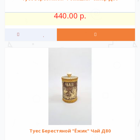
440.00 р.
Туес Берестяной "Ёжик" Чай Д80