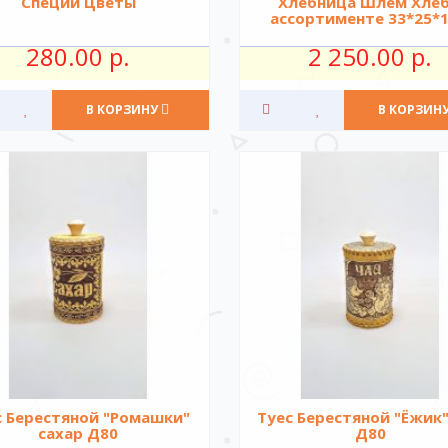
Специи Цветы
Хлебница Шлем Хлеб
ассортименте 33*25*1
280.00 р.
2 250.00 р.
В КОРЗИНУ
В КОРЗИН
с Берестяной "Ромашки"
Туес Берестяной "Ёжик
сахар Д80
Д80