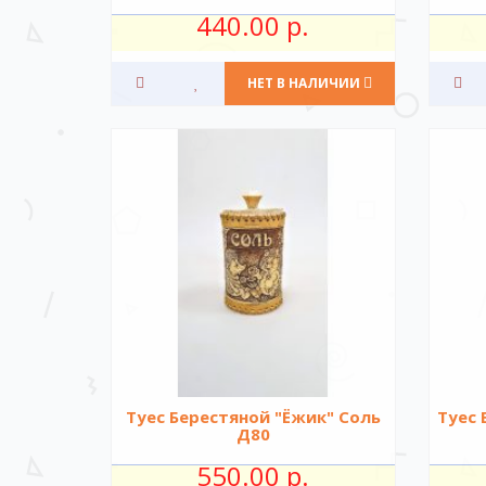
440.00 р.
НЕТ В НАЛИЧИИ
Туес Берестяной "Ёжик" Соль
Туес 
Д80
550.00 р.