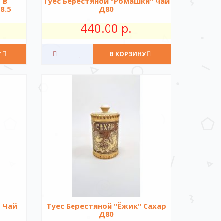
 в
Туес Берестяной "Ромашки" чай
8.5
Д80
440.00 р.
У
В КОРЗИНУ
" Чай
Туес Берестяной "Ёжик" Сахар
Д80