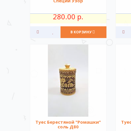
Специи Узор
280.00 р.
В КОРЗИНУ
Туес Берестяной "Ромашки"
Туе
соль Д80