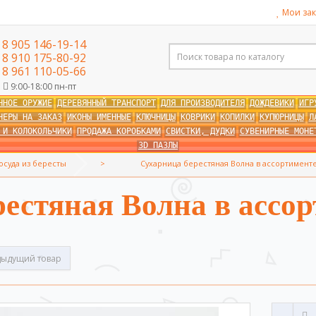
Мои зак
8 905 146-19-14
8 910 175-80-92
8 961 110-05-66
9:00-18:00 пн-пт
ННОЕ ОРУЖИЕ
ДЕРЕВЯННЫЙ ТРАНСПОРТ
ДЛЯ ПРОИЗВОДИТЕЛЯ
ДОЖДЕВИКИ
ИГР
НЕРЫ НА ЗАКАЗ
ИКОНЫ ИМЕННЫЕ
КЛЮЧНИЦЫ
КОВРИКИ
КОПИЛКИ
КУПЮРНИЦЫ
Л
 И КОЛОКОЛЬЧИКИ
ПРОДАЖА КОРОБКАМИ
СВИСТКИ, ДУДКИ
СУВЕНИРНЫЕ МОНЕ
3D ПАЗЛЫ
осуда из бересты
Сухарница берестяная Волна в ассортимент
естяная Волна в ассо
ыдущий товар