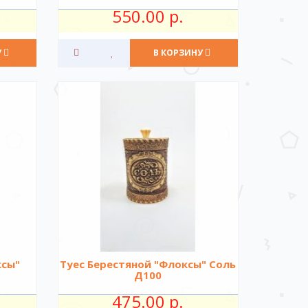
550.00 р.
У
В КОРЗИНУ
ксы"
Туес Берестяной "Флоксы" Соль
Д100
475.00 р.