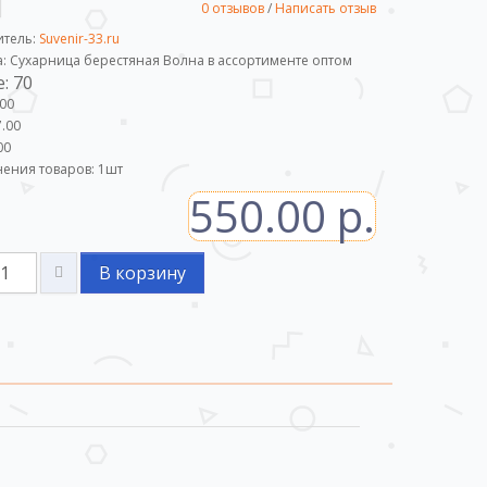
0 отзывов
/
Написать отзыв
итель:
Suvenir-33.ru
а: Сухарница берестяная Волна в ассортименте оптом
: 70
.00
.00
00
ения товаров:
1
шт
550.00 р.
В корзину