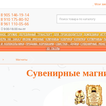
Мои зак
8 905 146-19-14
8 910 175-80-92
8 961 110-05-66
9:00-18:00 пн-пт
ННОЕ ОРУЖИЕ
ДЕРЕВЯННЫЙ ТРАНСПОРТ
ДЛЯ ПРОИЗВОДИТЕЛЯ
ДОЖДЕВИКИ
ИГР
НЕРЫ НА ЗАКАЗ
ИКОНЫ ИМЕННЫЕ
КЛЮЧНИЦЫ
КОВРИКИ
КОПИЛКИ
КУПЮРНИЦЫ
Л
 И КОЛОКОЛЬЧИКИ
ПРОДАЖА КОРОБКАМИ
СВИСТКИ, ДУДКИ
СУВЕНИРНЫЕ МОНЕ
3D ПАЗЛЫ
Магниты
Сувенирные магн