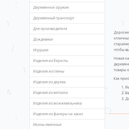
Деревянное оружие
Деревянный транспорт
Для производителя
Дорогие 
отличный
Дождевики
стараемс
чтобы в
Игрушки
Новая к
Изделия из бересты
деревянн
товары о
Изделия из глины
Как прио
Изделия из дерева
В
Изделия из металла
Вв
До
Изделия из можжевельника
О
На
Изделия из фанеры на заказ
Иконы именные
Что тако