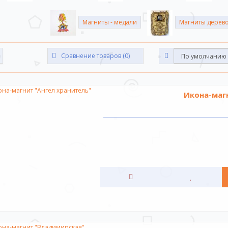
м называется тело, обладающее собственным магнитным полем. Самым ма
Магниты - медали
Магниты дерев
ем вам постоянные магниты. Эти магниты представляют собой изделие, 
 сохранять остаточную намагниченность. Для изготовления магнитов исп
мельных металлов.
Сравнение товаров (0)
 покупок!
Икона-маг