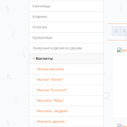
Ключницы
Магнито
предлага
Коврики
способны
редкозе
Копилки
Купюрницы
Приятных
Лазерные изделия из дерева
Магниты
- Иконы-магниты
- Магнит "Ангел"
- Магнит "Колокол"
- Магниты "Яйца"
- Магниты - медали
- Магниты дерево