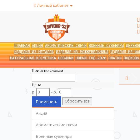
Личный кабинет
ГЛАВНАЯ
АКЦИЯ
АРОМАТИЧЕСКИЕ СВЕЧИ
ВОЕННЫЕ СУВЕНИРЫ
ДЕРЕВЯ
ИЗДЕЛИЯ ИЗ МЕТАЛЛА
ИЗДЕЛИЯ ИЗ МОЖЖЕВЕЛЬНИКА
ИЗДЕЛИЯ ИЗ ФА
НАТУРАЛЬНАЯ КОСМЕТИКА
НОВИНКИ
НОВЫЙ ГОД 2026
ПЛАТКИ
ПОДКОВЫ
Умный фильтр
Поиск по словам
Цена
р.
–
р.
Акция
Ароматические свечи
Военные сувениры