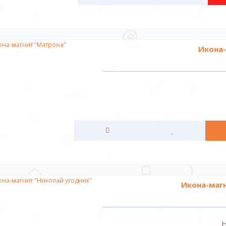
Икона-
Икона-магн
Н