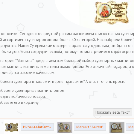
оптовики! Сегодня в очередной раз мы расширяем список наших сувенир
 ассортимент сувениров оптом, более 40 категорий. Нас выбрали более 
я для вас. Наши Суздальские мастера стараются угодить вам, чтобы вы о
ы были довольны сотрудничеством, потому что мы стремимся к долгосро
атегория "Магниты" предлагаем вам большой выбор сувенирных магнитов
ые магниты из глины и магниты шамот оптом. Это отличный подарок, и 
тличаются высоким качеством.
брести сувениры в нашем интернет-магазине? А ответ - очень просто!
ыберете сувенирные магниты оптом.
едите количество товара.
бавьте его в корзину.
формите заказ.
Показать весь текст
ш консультант свяжется с вами для уточнения вопросов.
Иконы-магниты
Магнит "Ангел"
Ма
е магнит?