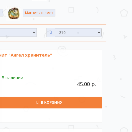
леньким и простым магнитом является электрон. Мы
о
Магниты шамот
которое состоит из ферромагнетика. Данные магниты
ользуются: никель, железо, кобальт и другие сплавы
нит "Ангел хранитель"
В наличии
45.00 р.
В КОРЗИНУ