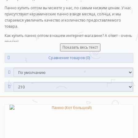
Панно купить оптом вы можете у нас, по самым низким ценам. У нас
присутствуют керамические панно в виде месяца, солнца, и мы
стараемся увеличить качество и количество предоставляемого
товара.
Как купить панно оптом в нашем интернет-магазине? А ответ - очень
просто!
Показать весь текст
Выберете интересующий вас товар.
Введите количество нужного товара.
Сравнение товаров (0)
Добавьте его в корзину.
Оформите заказ.
Наш консультант свяжется с вами для уточнения вопросов.
Мы рады, что вы с нами! Сотрудничеством с нами довольны более
1000 довольных клиентов по всей России! Мы стремимся к
долгосрочным отношениям и предлагаем нашим постоянным
клиентам скидки в процентном соотношении от суммы заказа!
Минимальная сумма вашего заказа не должна быть ниже 10 000
рублей. Приятных покупок наш дорогой и любимый клиент!