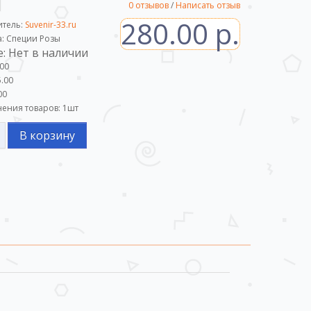
0 отзывов
/
Написать отзыв
280.00 р.
итель:
Suvenir-33.ru
а: Специи Розы
: Нет в наличии
.00
.00
00
ения товаров:
1
шт
В корзину