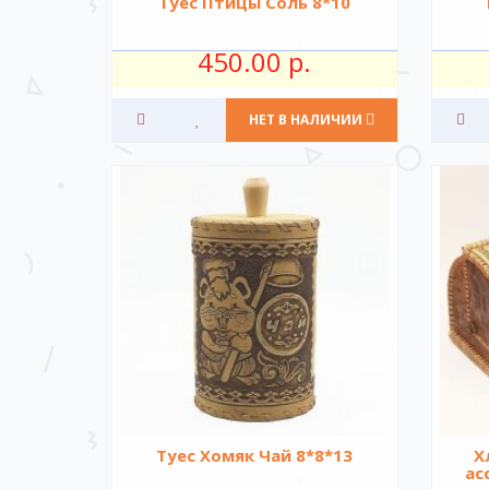
Туес Птицы Соль 8*10
450.00 р.
НЕТ В НАЛИЧИИ
Туес Хомяк Чай 8*8*13
Х
ас