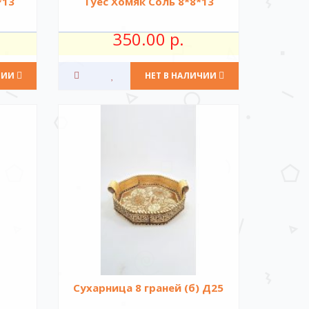
*13
Туес Хомяк Соль 8*8*13
350.00 р.
ЧИИ
НЕТ В НАЛИЧИИ
)
Сухарница 8 граней (б) Д25