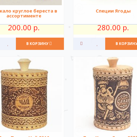
кало круглое береста в
Специи Ягоды
ассортименте
200.00 р.
280.00 р.
В КОРЗИНУ
В КОРЗИН