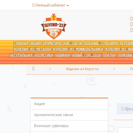
Личный кабинет
ГЛАВНАЯ
АКЦИЯ
АРОМАТИЧЕСКИЕ СВЕЧИ
ВОЕННЫЕ СУВЕНИРЫ
ДЕРЕВЯ
ИЗДЕЛИЯ ИЗ МЕТАЛЛА
ИЗДЕЛИЯ ИЗ МОЖЖЕВЕЛЬНИКА
ИЗДЕЛИЯ ИЗ ФА
НАТУРАЛЬНАЯ КОСМЕТИКА
НОВИНКИ
НОВЫЙ ГОД 2026
ПЛАТКИ
ПОДКОВЫ
Изделия из бересты
П
Акция
Пред
Ароматические свечи
Военные сувениры