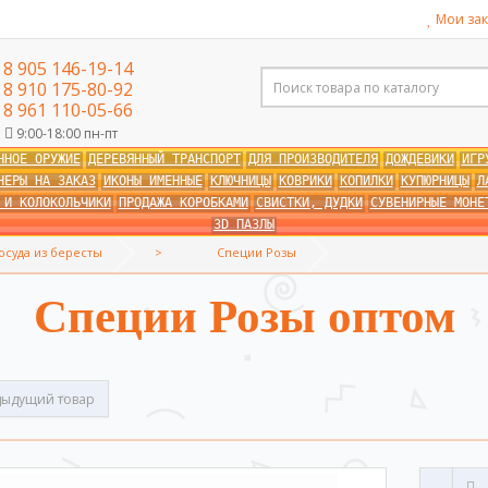
Мои зак
8 905 146-19-14
8 910 175-80-92
8 961 110-05-66
9:00-18:00 пн-пт
ННОЕ ОРУЖИЕ
ДЕРЕВЯННЫЙ ТРАНСПОРТ
ДЛЯ ПРОИЗВОДИТЕЛЯ
ДОЖДЕВИКИ
ИГР
НЕРЫ НА ЗАКАЗ
ИКОНЫ ИМЕННЫЕ
КЛЮЧНИЦЫ
КОВРИКИ
КОПИЛКИ
КУПЮРНИЦЫ
Л
 И КОЛОКОЛЬЧИКИ
ПРОДАЖА КОРОБКАМИ
СВИСТКИ, ДУДКИ
СУВЕНИРНЫЕ МОНЕ
3D ПАЗЛЫ
осуда из бересты
Специи Розы
Специи Розы оптом
ыдущий товар