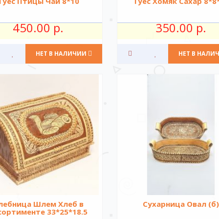
Туес Птицы Чай 8*10
Туес Хомяк Сахар 8*8
450.00 р.
350.00 р.
НЕТ В НАЛИЧИИ
НЕТ В НАЛИ
лебница Шлем Хлеб в
Сухарница Овал (б
сортименте 33*25*18.5