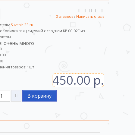
0 отзывов
/
Написать отзыв
итель:
Suvenir-33.ru
: Копилка заяц сидячий с сердцем KР 00-02E из
 оптом
: очень много
0
.00
00
ения товаров:
1
шт
450.00 р.
В корзину