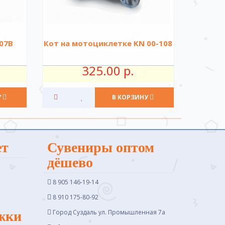
07B
Кот на мотоциклетке KN 00-108
325.00 р.
У
В КОРЗИНУ
ет
Сувениры оптом
дёшево
8 905 146-19-14
8 910 175-80-92
Город Суздаль ул. Промышленная 7a
жки