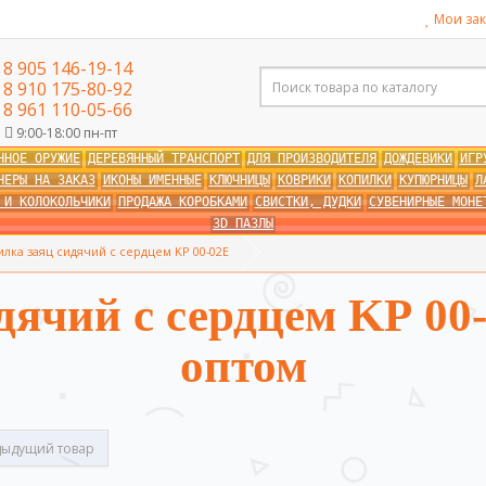
Мои зак
8 905 146-19-14
8 910 175-80-92
8 961 110-05-66
9:00-18:00 пн-пт
ННОЕ ОРУЖИЕ
ДЕРЕВЯННЫЙ ТРАНСПОРТ
ДЛЯ ПРОИЗВОДИТЕЛЯ
ДОЖДЕВИКИ
ИГР
НЕРЫ НА ЗАКАЗ
ИКОНЫ ИМЕННЫЕ
КЛЮЧНИЦЫ
КОВРИКИ
КОПИЛКИ
КУПЮРНИЦЫ
Л
 И КОЛОКОЛЬЧИКИ
ПРОДАЖА КОРОБКАМИ
СВИСТКИ, ДУДКИ
СУВЕНИРНЫЕ МОНЕ
3D ПАЗЛЫ
лка заяц сидячий с сердцем KР 00-02E
дячий с сердцем KР 00
оптом
ыдущий товар