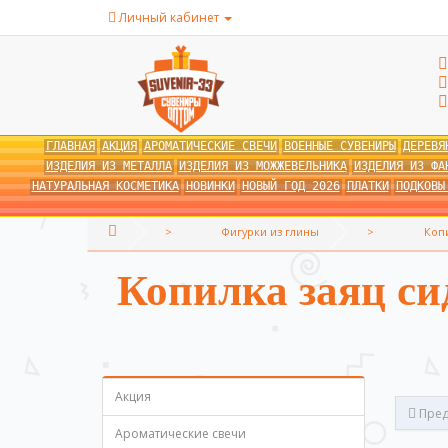
Личный кабинет
ГЛАВНАЯ
АКЦИЯ
АРОМАТИЧЕСКИЕ СВЕЧИ
ВОЕННЫЕ СУВЕНИРЫ
ДЕРЕВЯ
ИЗДЕЛИЯ ИЗ МЕТАЛЛА
ИЗДЕЛИЯ ИЗ МОЖЖЕВЕЛЬНИКА
ИЗДЕЛИЯ ИЗ ФА
НАТУРАЛЬНАЯ КОСМЕТИКА
НОВИНКИ
НОВЫЙ ГОД 2026
ПЛАТКИ
ПОДКОВЫ
Фигурки из глины
Копи
Копилка заяц си
Акция
Пред
Ароматические свечи