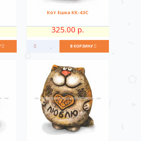
Кот Ешка КК-43С
325.00 р.
У
В КОРЗИНУ