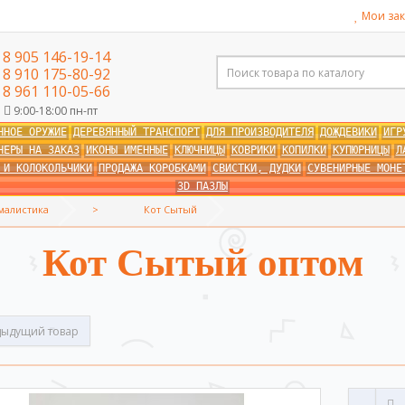
Мои зак
8 905 146-19-14
8 910 175-80-92
8 961 110-05-66
9:00-18:00 пн-пт
ННОЕ ОРУЖИЕ
ДЕРЕВЯННЫЙ ТРАНСПОРТ
ДЛЯ ПРОИЗВОДИТЕЛЯ
ДОЖДЕВИКИ
ИГР
НЕРЫ НА ЗАКАЗ
ИКОНЫ ИМЕННЫЕ
КЛЮЧНИЦЫ
КОВРИКИ
КОПИЛКИ
КУПЮРНИЦЫ
Л
 И КОЛОКОЛЬЧИКИ
ПРОДАЖА КОРОБКАМИ
СВИСТКИ, ДУДКИ
СУВЕНИРНЫЕ МОНЕ
3D ПАЗЛЫ
малистика
Кот Сытый
Кот Сытый оптом
ыдущий товар