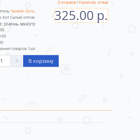
0 отзывов
/
Написать отзыв
325.00 р.
итель:
Suvenir-33.ru
а: Кот Сытый оптом
: очень много
.00
.00
00
ения товаров:
1
шт
В корзину