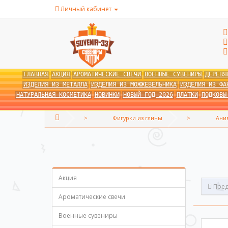
Личный кабинет
ГЛАВНАЯ
АКЦИЯ
АРОМАТИЧЕСКИЕ СВЕЧИ
ВОЕННЫЕ СУВЕНИРЫ
ДЕРЕВЯ
ИЗДЕЛИЯ ИЗ МЕТАЛЛА
ИЗДЕЛИЯ ИЗ МОЖЖЕВЕЛЬНИКА
ИЗДЕЛИЯ ИЗ ФА
НАТУРАЛЬНАЯ КОСМЕТИКА
НОВИНКИ
НОВЫЙ ГОД 2026
ПЛАТКИ
ПОДКОВЫ
Фигурки из глины
Ани
Акция
Пред
Ароматические свечи
Военные сувениры