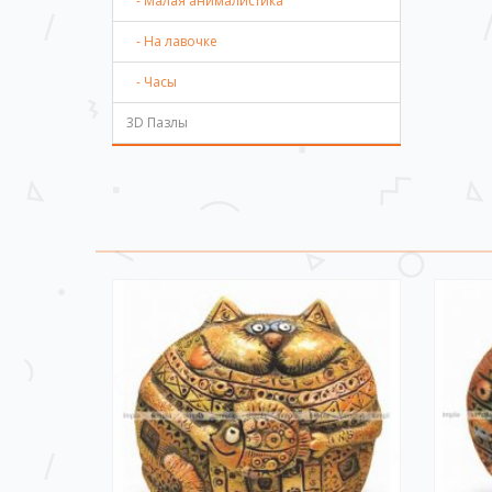
- Малая анималистика
- На лавочке
- Часы
3D Пазлы