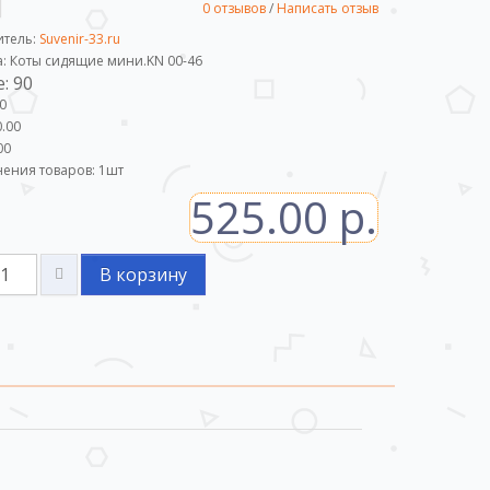
0 отзывов
/
Написать отзыв
итель:
Suvenir-33.ru
а: Коты сидящие мини.KN 00-46
: 90
0
.00
00
ения товаров:
1
шт
525.00 р.
В корзину