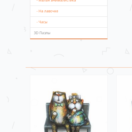
- Малая анималистика
- На лавочке
- Часы
3D Пазлы