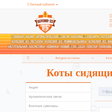
Личный кабинет
ГЛАВНАЯ
АКЦИЯ
АРОМАТИЧЕСКИЕ СВЕЧИ
ВОЕННЫЕ СУВЕНИРЫ
ДЕРЕВЯ
ИЗДЕЛИЯ ИЗ МЕТАЛЛА
ИЗДЕЛИЯ ИЗ МОЖЖЕВЕЛЬНИКА
ИЗДЕЛИЯ ИЗ ФА
НАТУРАЛЬНАЯ КОСМЕТИКА
НОВИНКИ
НОВЫЙ ГОД 2026
ПЛАТКИ
ПОДКОВЫ
Фигурки из глины
Кот
Коты сидящи
Акция
Пред
Ароматические свечи
Военные сувениры