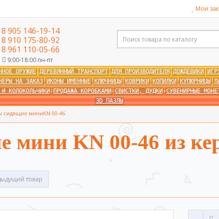
Мои зак
8 905 146-19-14
8 910 175-80-92
8 961 110-05-66
9:00-18:00 пн-пт
ННОЕ ОРУЖИЕ
ДЕРЕВЯННЫЙ ТРАНСПОРТ
ДЛЯ ПРОИЗВОДИТЕЛЯ
ДОЖДЕВИКИ
ИГР
НЕРЫ НА ЗАКАЗ
ИКОНЫ ИМЕННЫЕ
КЛЮЧНИЦЫ
КОВРИКИ
КОПИЛКИ
КУПЮРНИЦЫ
Л
 И КОЛОКОЛЬЧИКИ
ПРОДАЖА КОРОБКАМИ
СВИСТКИ, ДУДКИ
СУВЕНИРНЫЕ МОНЕ
3D ПАЗЛЫ
ы сидящие миниKN 00-46
е мини KN 00-46 из ке
ыдущий товар