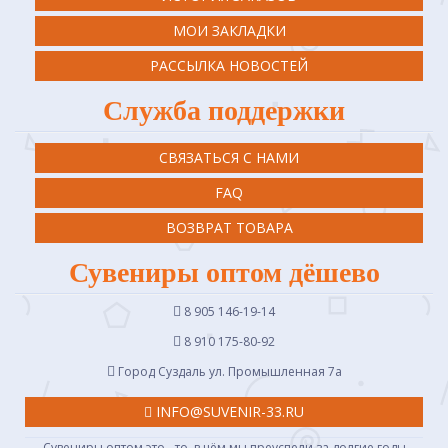
МОИ ЗАКЛАДКИ
РАССЫЛКА НОВОСТЕЙ
Служба поддержки
СВЯЗАТЬСЯ С НАМИ
FAQ
ВОЗВРАТ ТОВАРА
Сувениры оптом дёшево
8 905 146-19-14
8 910 175-80-92
Город Суздаль ул. Промышленная 7a
INFO@SUVENIR-33.RU
Сувениры оптом это - то, в чём мы преуспели за долгие годы