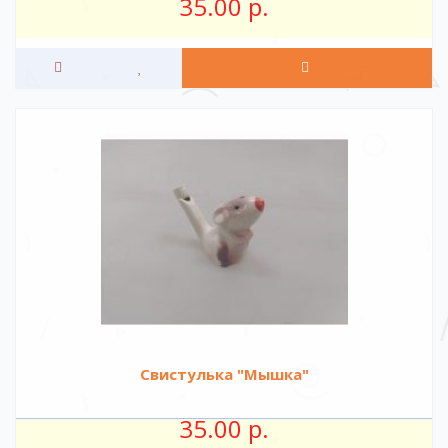
35.00 р.
Свистулька "Мышка"
35.00 р.