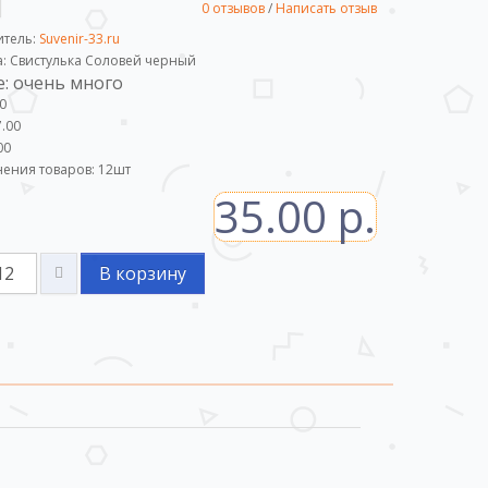
0 отзывов
/
Написать отзыв
итель:
Suvenir-33.ru
а: Свистулька Соловей черный
: очень много
0
.00
00
ения товаров:
12
шт
35.00 р.
В корзину