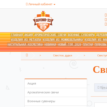
Личный кабинет
ГЛАВНАЯ
АКЦИЯ
АРОМАТИЧЕСКИЕ СВЕЧИ
ВОЕННЫЕ СУВЕНИРЫ
ДЕРЕВЯ
ИЗДЕЛИЯ ИЗ МЕТАЛЛА
ИЗДЕЛИЯ ИЗ МОЖЖЕВЕЛЬНИКА
ИЗДЕЛИЯ ИЗ ФА
НАТУРАЛЬНАЯ КОСМЕТИКА
НОВИНКИ
НОВЫЙ ГОД 2026
ПЛАТКИ
ПОДКОВЫ
Свистки, дудки
Свисту
Св
Акция
Пред
Ароматические свечи
Военные сувениры