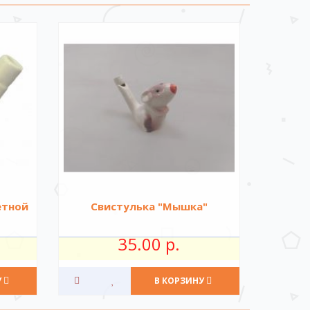
етной
Свистулька "Мышка"
35.00 р.
У
В КОРЗИНУ