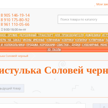
Мои зак
8 905 146-19-14
8 910 175-80-92
8 961 110-05-66
9:00-18:00 пн-пт
ННОЕ ОРУЖИЕ
ДЕРЕВЯННЫЙ ТРАНСПОРТ
ДЛЯ ПРОИЗВОДИТЕЛЯ
ДОЖДЕВИКИ
ИГР
НЕРЫ НА ЗАКАЗ
ИКОНЫ ИМЕННЫЕ
КЛЮЧНИЦЫ
КОВРИКИ
КОПИЛКИ
КУПЮРНИЦЫ
Л
 И КОЛОКОЛЬЧИКИ
ПРОДАЖА КОРОБКАМИ
СВИСТКИ, ДУДКИ
СУВЕНИРНЫЕ МОНЕ
3D ПАЗЛЫ
лька Соловей черный
истулька Соловей чер
ыдущий товар