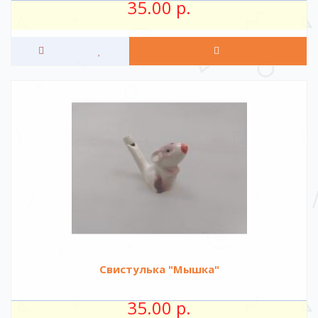
35.00 р.
Свистулька "Мышка"
35.00 р.