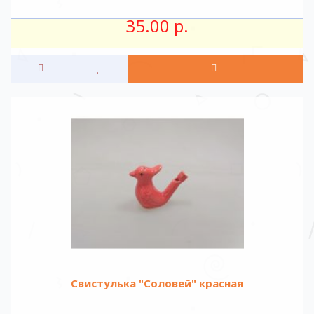
35.00 р.
Свистулька "Соловей" красная