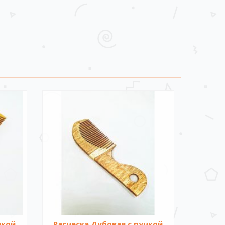
чкой
Расческа Дубовая с ручкой