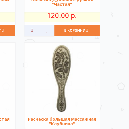
"Частая"
120.00 р.
У
В КОРЗИНУ
стая
Расческа большая массажная
"Клубника"