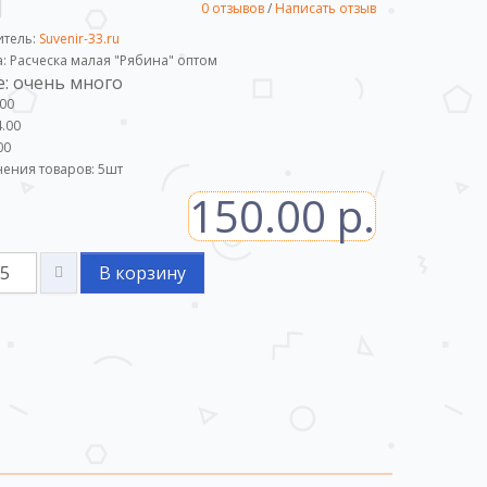
0 отзывов
/
Написать отзыв
итель:
Suvenir-33.ru
а: Расческа малая "Рябина" оптом
: очень много
.00
.00
00
ения товаров:
5
шт
150.00 р.
В корзину