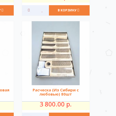
У
В КОРЗИНУ
новая
Расческа (Из Сибири с
любовью) 80шт
3 800.00 р.