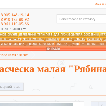
Мои зак
8 905 146-19-14
8 910 175-80-92
8 961 110-05-66
9:00-18:00 пн-пт
ННОЕ ОРУЖИЕ
ДЕРЕВЯННЫЙ ТРАНСПОРТ
ДЛЯ ПРОИЗВОДИТЕЛЯ
ДОЖДЕВИКИ
ИГР
НЕРЫ НА ЗАКАЗ
ИКОНЫ ИМЕННЫЕ
КЛЮЧНИЦЫ
КОВРИКИ
КОПИЛКИ
КУПЮРНИЦЫ
Л
 И КОЛОКОЛЬЧИКИ
ПРОДАЖА КОРОБКАМИ
СВИСТКИ, ДУДКИ
СУВЕНИРНЫЕ МОНЕ
3D ПАЗЛЫ
ческа малая "Рябина"
асческа малая "Рябин
ыдущий товар