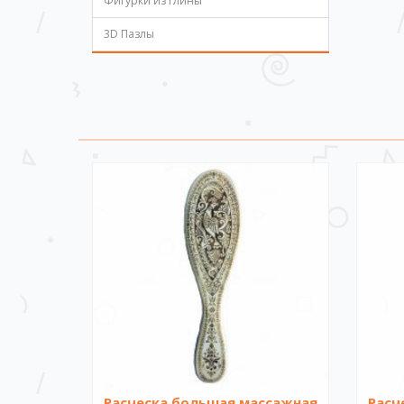
Фигурки из глины
3D Пазлы
Расческа большая массажная
Расч