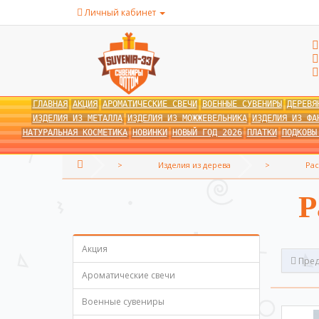
Личный кабинет
ГЛАВНАЯ
АКЦИЯ
АРОМАТИЧЕСКИЕ СВЕЧИ
ВОЕННЫЕ СУВЕНИРЫ
ДЕРЕВЯ
ИЗДЕЛИЯ ИЗ МЕТАЛЛА
ИЗДЕЛИЯ ИЗ МОЖЖЕВЕЛЬНИКА
ИЗДЕЛИЯ ИЗ ФА
НАТУРАЛЬНАЯ КОСМЕТИКА
НОВИНКИ
НОВЫЙ ГОД 2026
ПЛАТКИ
ПОДКОВЫ
Изделия из дерева
Рас
Р
Акция
Пред
Ароматические свечи
Военные сувениры