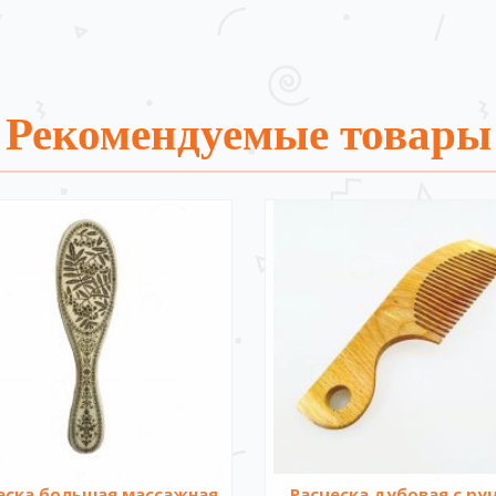
Рекомендуемые товары
еска большая массажная
Расческа дубовая с ру