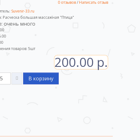
0 отзывов
/
Написать отзыв
итель:
Suvenir-33.ru
а: Расческа большая массажная "Птица"
: очень много
.00
.00
00
ения товаров:
5
шт
200.00 р.
В корзину