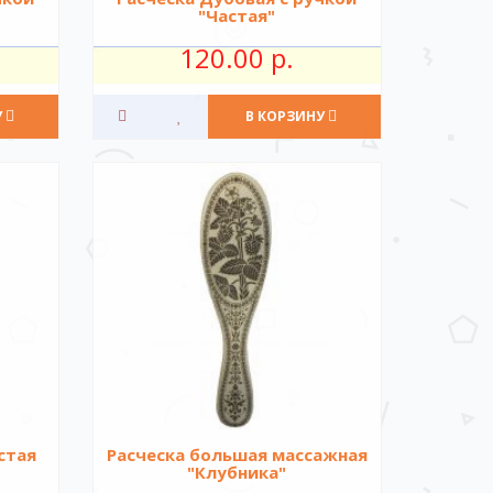
"Частая"
120.00 р.
У
В КОРЗИНУ
стая
Расческа большая массажная
"Клубника"