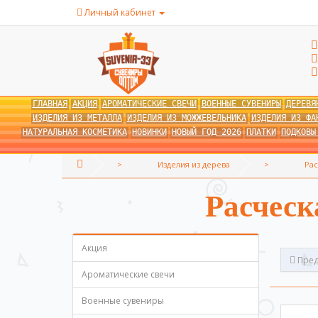
Личный кабинет
ГЛАВНАЯ
АКЦИЯ
АРОМАТИЧЕСКИЕ СВЕЧИ
ВОЕННЫЕ СУВЕНИРЫ
ДЕРЕВЯ
ИЗДЕЛИЯ ИЗ МЕТАЛЛА
ИЗДЕЛИЯ ИЗ МОЖЖЕВЕЛЬНИКА
ИЗДЕЛИЯ ИЗ ФА
НАТУРАЛЬНАЯ КОСМЕТИКА
НОВИНКИ
НОВЫЙ ГОД 2026
ПЛАТКИ
ПОДКОВЫ
Изделия из дерева
Рас
Расческ
Акция
Пред
Ароматические свечи
Военные сувениры