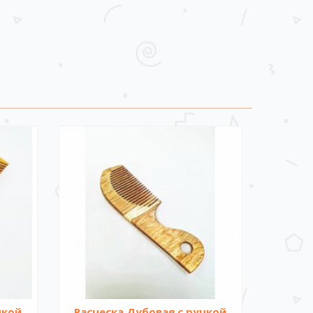
чкой
Расческа Дубовая с ручкой