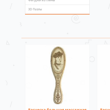
Фигурки из глины
3D Пазлы
Расческа большая массажная
Расч