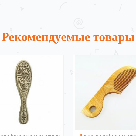
Рекомендуемые товары
еска большая массажная
Расческа дубовая с ру