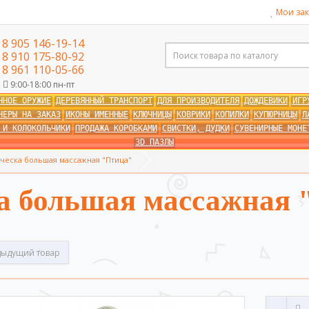
Мои зак
8 905 146-19-14
8 910 175-80-92
8 961 110-05-66
9:00-18:00 пн-пт
ННОЕ ОРУЖИЕ
ДЕРЕВЯННЫЙ ТРАНСПОРТ
ДЛЯ ПРОИЗВОДИТЕЛЯ
ДОЖДЕВИКИ
ИГР
НЕРЫ НА ЗАКАЗ
ИКОНЫ ИМЕННЫЕ
КЛЮЧНИЦЫ
КОВРИКИ
КОПИЛКИ
КУПЮРНИЦЫ
Л
 И КОЛОКОЛЬЧИКИ
ПРОДАЖА КОРОБКАМИ
СВИСТКИ, ДУДКИ
СУВЕНИРНЫЕ МОНЕ
3D ПАЗЛЫ
ческа большая массажная "Птица"
а большая массажная 
ыдущий товар