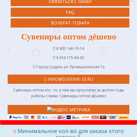
СВЯЗАТЬСЯ С НАМИ
FAQ
ВОЗВРАТ ТОВАРА
Сувениры оптом дёшево
8 905 146-19-14
8 910 175-80-92
Город Суздаль ул. Промышленная 7a
INFO@SUVENIR-33.RU
Сувениры оптом это - то, в чём мы преуспели за долгие годы
работы с вами. Сувениры оптом дёшево!
разработано в geotune.ru
Минимальное кол-во для заказа этого