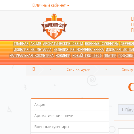
Личный кабинет
ГЛАВНАЯ
АКЦИЯ
АРОМАТИЧЕСКИЕ СВЕЧИ
ВОЕННЫЕ СУВЕНИРЫ
ДЕРЕВЯ
ИЗДЕЛИЯ ИЗ МЕТАЛЛА
ИЗДЕЛИЯ ИЗ МОЖЖЕВЕЛЬНИКА
ИЗДЕЛИЯ ИЗ ФА
НАТУРАЛЬНАЯ КОСМЕТИКА
НОВИНКИ
НОВЫЙ ГОД 2026
ПЛАТКИ
ПОДКОВЫ
Свистки, дудки
Свистул
Акция
Пред
Ароматические свечи
Военные сувениры