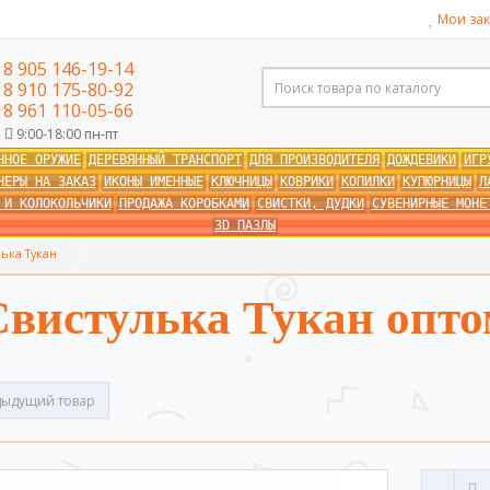
Мои зак
8 905 146-19-14
8 910 175-80-92
8 961 110-05-66
9:00-18:00 пн-пт
ННОЕ ОРУЖИЕ
ДЕРЕВЯННЫЙ ТРАНСПОРТ
ДЛЯ ПРОИЗВОДИТЕЛЯ
ДОЖДЕВИКИ
ИГР
НЕРЫ НА ЗАКАЗ
ИКОНЫ ИМЕННЫЕ
КЛЮЧНИЦЫ
КОВРИКИ
КОПИЛКИ
КУПЮРНИЦЫ
Л
 И КОЛОКОЛЬЧИКИ
ПРОДАЖА КОРОБКАМИ
СВИСТКИ, ДУДКИ
СУВЕНИРНЫЕ МОНЕ
3D ПАЗЛЫ
ька Тукан
Свистулька Тукан опто
ыдущий товар