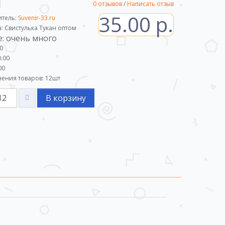
0 отзывов
/
Написать отзыв
35.00 р.
итель:
Suvenir-33.ru
а: Свистулька Тукан оптом
: очень много
0
.00
00
ения товаров:
12
шт
В корзину