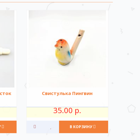
сток
Свистулька Пингвин
35.00 р.
У
В КОРЗИНУ