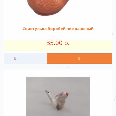
Свистулька Воробей не крашеный
35.00 р.