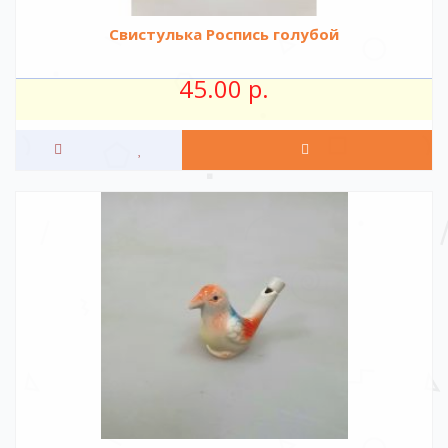
Свистулька Роспись голубой
45.00 р.