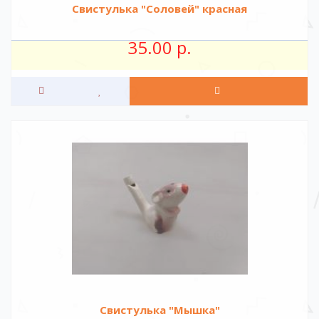
Свистулька "Соловей" красная
35.00 р.
Свистулька "Мышка"