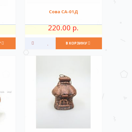
Сова СА-01Д
220.00 р.
У
В КОРЗИНУ