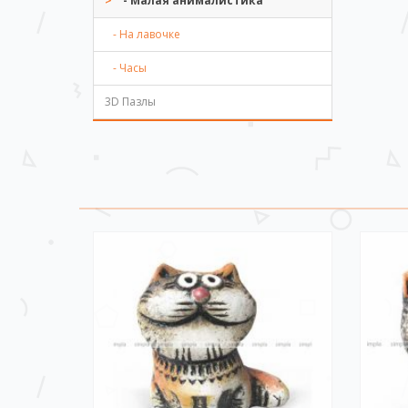
- Малая анималистика
- На лавочке
- Часы
3D Пазлы