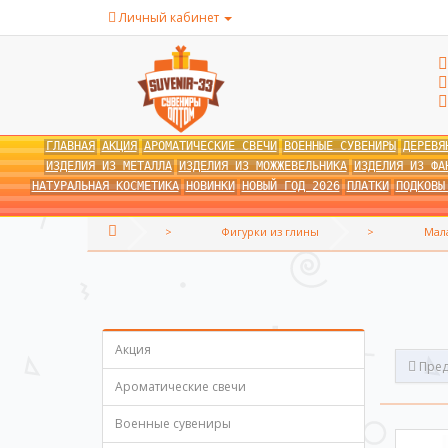
Личный кабинет
ГЛАВНАЯ
АКЦИЯ
АРОМАТИЧЕСКИЕ СВЕЧИ
ВОЕННЫЕ СУВЕНИРЫ
ДЕРЕВЯ
ИЗДЕЛИЯ ИЗ МЕТАЛЛА
ИЗДЕЛИЯ ИЗ МОЖЖЕВЕЛЬНИКА
ИЗДЕЛИЯ ИЗ ФА
НАТУРАЛЬНАЯ КОСМЕТИКА
НОВИНКИ
НОВЫЙ ГОД 2026
ПЛАТКИ
ПОДКОВЫ
Фигурки из глины
Мал
Акция
Пред
Ароматические свечи
Военные сувениры