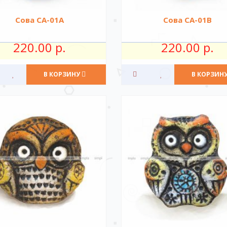
Сова CA-01A
Сова СА-01В
220.00 р.
220.00 р.
В КОРЗИНУ
В КОРЗИН