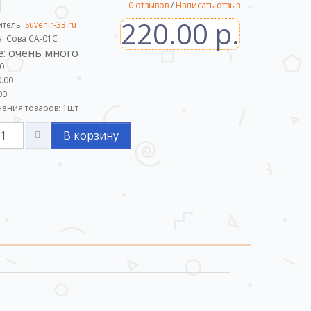
0 отзывов
/
Написать отзыв
220.00 р.
итель:
Suvenir-33.ru
а: Сова СА-01С
: очень много
0
.00
00
ения товаров:
1
шт
В корзину