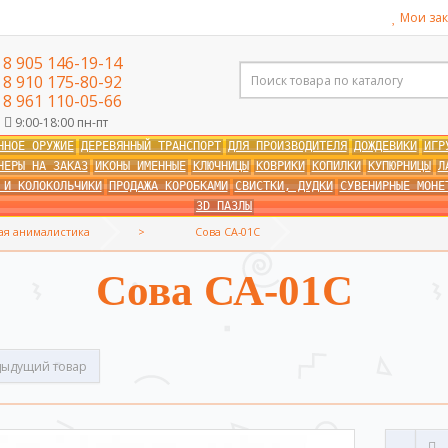
Мои зак
8 905 146-19-14
8 910 175-80-92
8 961 110-05-66
9:00-18:00 пн-пт
ННОЕ ОРУЖИЕ
ДЕРЕВЯННЫЙ ТРАНСПОРТ
ДЛЯ ПРОИЗВОДИТЕЛЯ
ДОЖДЕВИКИ
ИГР
НЕРЫ НА ЗАКАЗ
ИКОНЫ ИМЕННЫЕ
КЛЮЧНИЦЫ
КОВРИКИ
КОПИЛКИ
КУПЮРНИЦЫ
Л
 И КОЛОКОЛЬЧИКИ
ПРОДАЖА КОРОБКАМИ
СВИСТКИ, ДУДКИ
СУВЕНИРНЫЕ МОНЕ
3D ПАЗЛЫ
ая анималистика
Сова СА-01С
Сова СА-01С
ыдущий товар