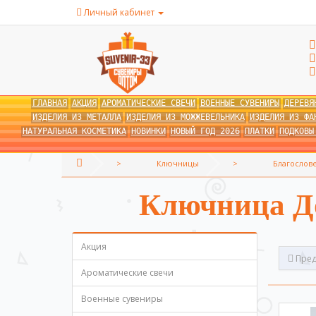
Личный кабинет
ГЛАВНАЯ
АКЦИЯ
АРОМАТИЧЕСКИЕ СВЕЧИ
ВОЕННЫЕ СУВЕНИРЫ
ДЕРЕВЯ
ИЗДЕЛИЯ ИЗ МЕТАЛЛА
ИЗДЕЛИЯ ИЗ МОЖЖЕВЕЛЬНИКА
ИЗДЕЛИЯ ИЗ ФА
НАТУРАЛЬНАЯ КОСМЕТИКА
НОВИНКИ
НОВЫЙ ГОД 2026
ПЛАТКИ
ПОДКОВЫ
Ключницы
Благослов
Ключница До
Акция
Пред
Ароматические свечи
Военные сувениры