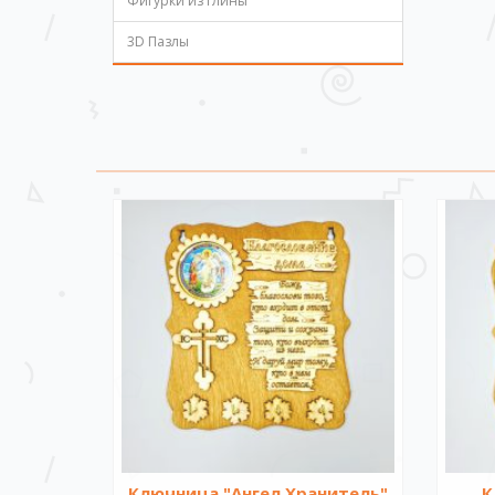
Фигурки из глины
3D Пазлы
Ключница "Ангел Хранитель"
К