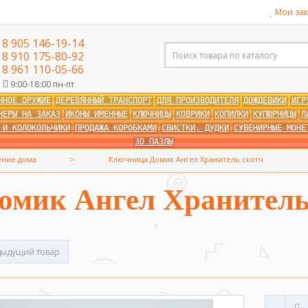
Мои зак
8 905 146-19-14
8 910 175-80-92
8 961 110-05-66
9:00-18:00 пн-пт
ННОЕ ОРУЖИЕ
ДЕРЕВЯННЫЙ ТРАНСПОРТ
ДЛЯ ПРОИЗВОДИТЕЛЯ
ДОЖДЕВИКИ
ИГР
НЕРЫ НА ЗАКАЗ
ИКОНЫ ИМЕННЫЕ
КЛЮЧНИЦЫ
КОВРИКИ
КОПИЛКИ
КУПЮРНИЦЫ
Л
 И КОЛОКОЛЬЧИКИ
ПРОДАЖА КОРОБКАМИ
СВИСТКИ, ДУДКИ
СУВЕНИРНЫЕ МОНЕ
3D ПАЗЛЫ
ение дома
Ключница Домик Ангел Хранитель скотч
мик Ангел Хранитель
ыдущий товар