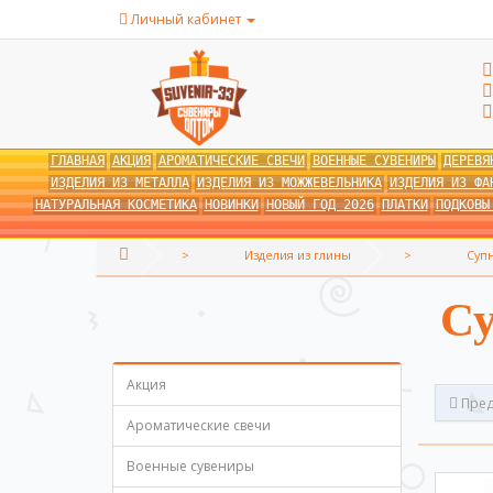
Личный кабинет
ГЛАВНАЯ
АКЦИЯ
АРОМАТИЧЕСКИЕ СВЕЧИ
ВОЕННЫЕ СУВЕНИРЫ
ДЕРЕВЯ
ИЗДЕЛИЯ ИЗ МЕТАЛЛА
ИЗДЕЛИЯ ИЗ МОЖЖЕВЕЛЬНИКА
ИЗДЕЛИЯ ИЗ ФА
НАТУРАЛЬНАЯ КОСМЕТИКА
НОВИНКИ
НОВЫЙ ГОД 2026
ПЛАТКИ
ПОДКОВЫ
Изделия из глины
Суп
Су
Акция
Пред
Ароматические свечи
Военные сувениры