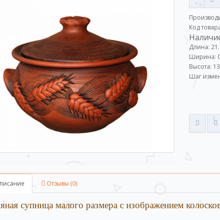
Производ
Код товар
Наличие
Длина: 21
Ширина: 0
Высота: 13
Шаг измен
писание
Отзывы (0)
яная супница малого размера с изображением колосков