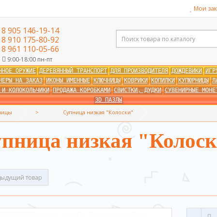
Мои зак
8 905 146-19-14
8 910 175-80-92
8 961 110-05-66
9:00-18:00 пн-пт
ННОЕ ОРУЖИЕ
ДЕРЕВЯННЫЙ ТРАНСПОРТ
ДЛЯ ПРОИЗВОДИТЕЛЯ
ДОЖДЕВИКИ
ИГР
НЕРЫ НА ЗАКАЗ
ИКОНЫ ИМЕННЫЕ
КЛЮЧНИЦЫ
КОВРИКИ
КОПИЛКИ
КУПЮРНИЦЫ
Л
 И КОЛОКОЛЬЧИКИ
ПРОДАЖА КОРОБКАМИ
СВИСТКИ, ДУДКИ
СУВЕНИРНЫЕ МОНЕ
3D ПАЗЛЫ
ницы
Супница низкая "Колоски"
пница низкая "Колос
ыдущий товар