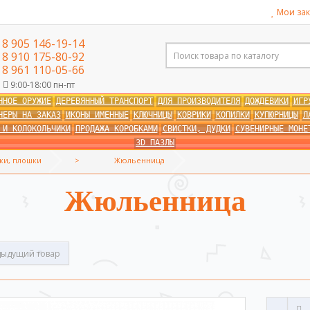
Мои зак
8 905 146-19-14
8 910 175-80-92
8 961 110-05-66
9:00-18:00 пн-пт
ННОЕ ОРУЖИЕ
ДЕРЕВЯННЫЙ ТРАНСПОРТ
ДЛЯ ПРОИЗВОДИТЕЛЯ
ДОЖДЕВИКИ
ИГР
НЕРЫ НА ЗАКАЗ
ИКОНЫ ИМЕННЫЕ
КЛЮЧНИЦЫ
КОВРИКИ
КОПИЛКИ
КУПЮРНИЦЫ
Л
 И КОЛОКОЛЬЧИКИ
ПРОДАЖА КОРОБКАМИ
СВИСТКИ, ДУДКИ
СУВЕНИРНЫЕ МОНЕ
3D ПАЗЛЫ
ки, плошки
Жюльенница
Жюльенница
ыдущий товар