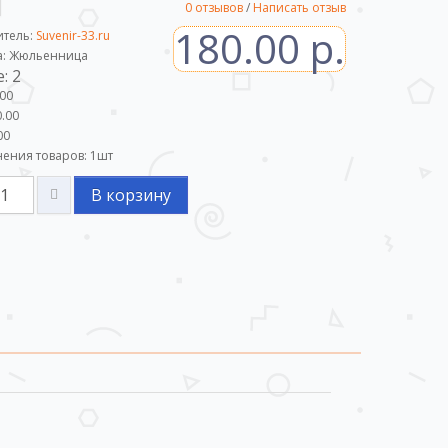
0 отзывов
/
Написать отзыв
180.00 р.
итель:
Suvenir-33.ru
а: Жюльенница
: 2
.00
.00
00
ения товаров:
1
шт
В корзину