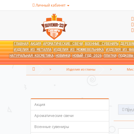
Личный кабинет
ГЛАВНАЯ
АКЦИЯ
АРОМАТИЧЕСКИЕ СВЕЧИ
ВОЕННЫЕ СУВЕНИРЫ
ДЕРЕВЯ
ИЗДЕЛИЯ ИЗ МЕТАЛЛА
ИЗДЕЛИЯ ИЗ МОЖЖЕВЕЛЬНИКА
ИЗДЕЛИЯ ИЗ ФА
НАТУРАЛЬНАЯ КОСМЕТИКА
НОВИНКИ
НОВЫЙ ГОД 2026
ПЛАТКИ
ПОДКОВЫ
Изделия из глины
Мис
Акция
Пред
Ароматические свечи
Военные сувениры