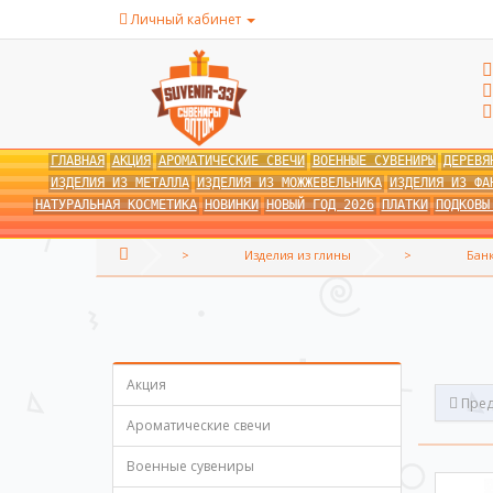
Личный кабинет
ГЛАВНАЯ
АКЦИЯ
АРОМАТИЧЕСКИЕ СВЕЧИ
ВОЕННЫЕ СУВЕНИРЫ
ДЕРЕВЯ
ИЗДЕЛИЯ ИЗ МЕТАЛЛА
ИЗДЕЛИЯ ИЗ МОЖЖЕВЕЛЬНИКА
ИЗДЕЛИЯ ИЗ ФА
НАТУРАЛЬНАЯ КОСМЕТИКА
НОВИНКИ
НОВЫЙ ГОД 2026
ПЛАТКИ
ПОДКОВЫ
Изделия из глины
Бан
Акция
Пред
Ароматические свечи
Военные сувениры