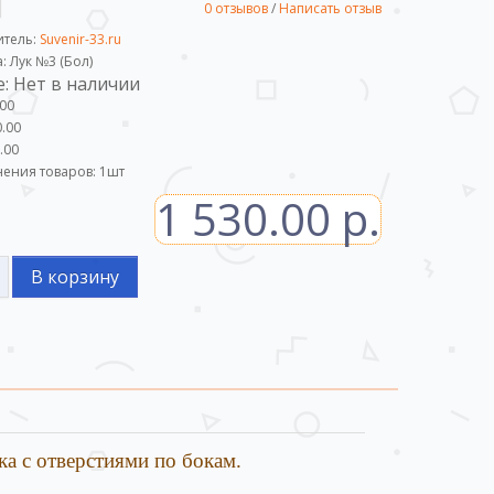
0 отзывов
/
Написать отзыв
итель:
Suvenir-33.ru
: Лук №3 (Бол)
: Нет в наличии
.00
.00
.00
ения товаров:
1
шт
1 530.00 р.
В корзину
а с отверстиями по бокам.