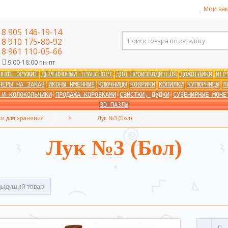
Мои зак
8 905 146-19-14
8 910 175-80-92
8 961 110-05-66
9:00-18:00 пн-пт
ННОЕ ОРУЖИЕ
ДЕРЕВЯННЫЙ ТРАНСПОРТ
ДЛЯ ПРОИЗВОДИТЕЛЯ
ДОЖДЕВИКИ
ИГР
НЕРЫ НА ЗАКАЗ
ИКОНЫ ИМЕННЫЕ
КЛЮЧНИЦЫ
КОВРИКИ
КОПИЛКИ
КУПЮРНИЦЫ
Л
 И КОЛОКОЛЬЧИКИ
ПРОДАЖА КОРОБКАМИ
СВИСТКИ, ДУДКИ
СУВЕНИРНЫЕ МОНЕ
3D ПАЗЛЫ
ки для хранения
Лук №3 (Бол)
Лук №3 (Бол)
ыдущий товар