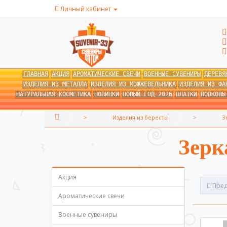
Личный кабинет
ГЛАВНАЯ
АКЦИЯ
АРОМАТИЧЕСКИЕ СВЕЧИ
ВОЕННЫЕ СУВЕНИРЫ
ДЕРЕВЯ
ИЗДЕЛИЯ ИЗ МЕТАЛЛА
ИЗДЕЛИЯ ИЗ МОЖЖЕВЕЛЬНИКА
ИЗДЕЛИЯ ИЗ ФА
НАТУРАЛЬНАЯ КОСМЕТИКА
НОВИНКИ
НОВЫЙ ГОД 2026
ПЛАТКИ
ПОДКОВЫ
Изделия из бересты
З
Зерк
Акция
Пред
Ароматические свечи
Военные сувениры