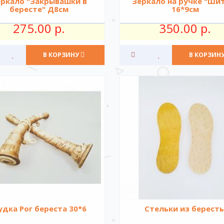
еркало "Закрывашки в
Зеркало на ручке "Ши
бересте" Д8см
16*9см
275.00 р.
350.00 р.
В КОРЗИНУ
В КОРЗИН
удка Рог береста 30*6
Стельки из берест