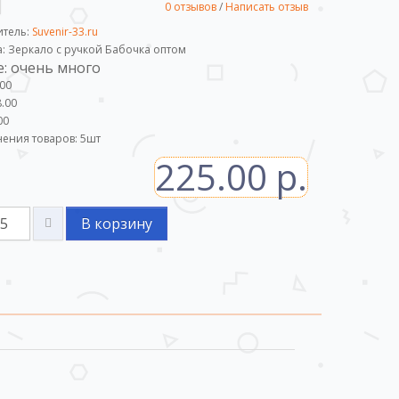
0 отзывов
/
Написать отзыв
итель:
Suvenir-33.ru
а: Зеркало с ручкой Бабочка оптом
: очень много
.00
.00
00
ения товаров:
5
шт
225.00 р.
В корзину