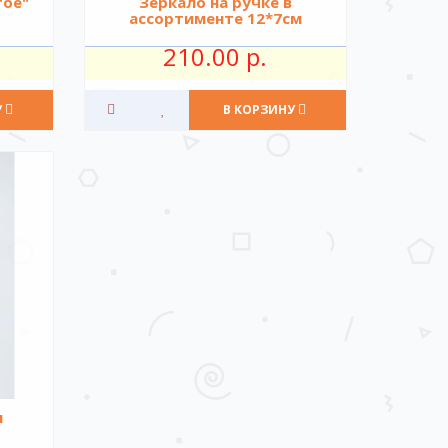
тое"
Зеркало на ручке в
ассортименте 12*7см
210.00 р.
У
В КОРЗИНУ
ы