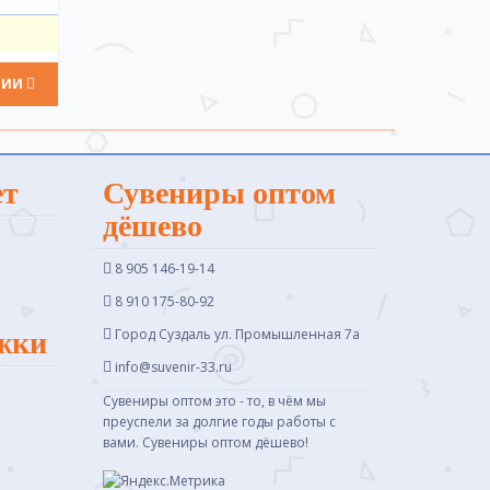
ЧИИ
ет
Сувениры оптом
дёшево
8 905 146-19-14
8 910 175-80-92
Город Суздаль ул. Промышленная 7a
жки
info@suvenir-33.ru
Сувениры оптом это - то, в чём мы
преуспели за долгие годы работы с
вами. Сувениры оптом дёшево!