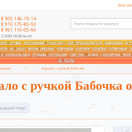
Мои зак
8 905 146-19-14
8 910 175-80-92
8 961 110-05-66
9:00-18:00 пн-пт
ННОЕ ОРУЖИЕ
ДЕРЕВЯННЫЙ ТРАНСПОРТ
ДЛЯ ПРОИЗВОДИТЕЛЯ
ДОЖДЕВИКИ
ИГР
НЕРЫ НА ЗАКАЗ
ИКОНЫ ИМЕННЫЕ
КЛЮЧНИЦЫ
КОВРИКИ
КОПИЛКИ
КУПЮРНИЦЫ
Л
 И КОЛОКОЛЬЧИКИ
ПРОДАЖА КОРОБКАМИ
СВИСТКИ, ДУДКИ
СУВЕНИРНЫЕ МОНЕ
3D ПАЗЛЫ
еркала
Зеркало с ручкой Бабочка
ало с ручкой Бабочка 
ыдущий товар